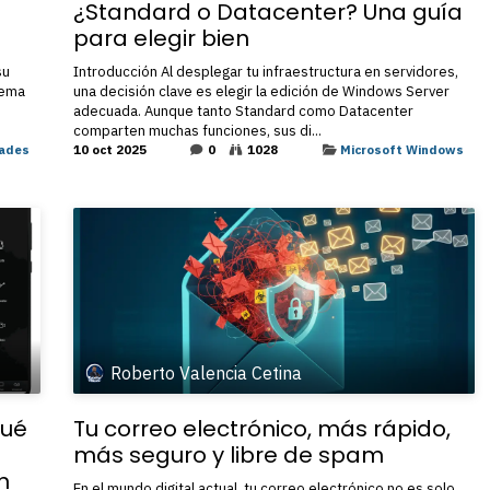
¿Standard o Datacenter? Una guía
para elegir bien
su
Introducción Al desplegar tu infraestructura en servidores,
tema
una decisión clave es elegir la edición de Windows Server
adecuada. Aunque tanto Standard como Datacenter
comparten muchas funciones, sus di...
ades
10 oct 2025
0
1028
Microsoft Windows
Roberto Valencia Cetina
Qué
Tu correo electrónico, más rápido,
más seguro y libre de spam
n
En el mundo digital actual, tu correo electrónico no es solo