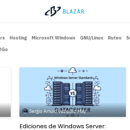
ers
Hosting
Microsoft Windows
GNU/Linux
Ruteo
S
2Go
Sergio Arturo Vazquez May
s
Ediciones de Windows Server: