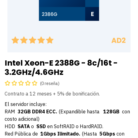
Intel Xeon-E 2388G - 8c/16t -
3.2GHz/4.6GHz
(0 reseña)
Contrato a 12 meses + 5% de bonificación.
El servidor incluye:
RAM
32GB DDR4 ECC.
(Expandible hasta
128GB
con
costo adicional)
HDD
SATA
o
SSD
en SoftRAID o HardRAID.
Red Pública de
1Gbps Ilimitado.
(Hasta
5Gbps
con